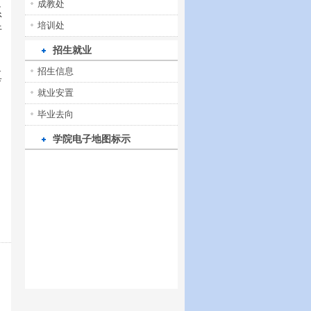
成教处
系
培训处
行
招生就业
招生信息
真
就业安置
毕业去向
学院电子地图标示
）
日