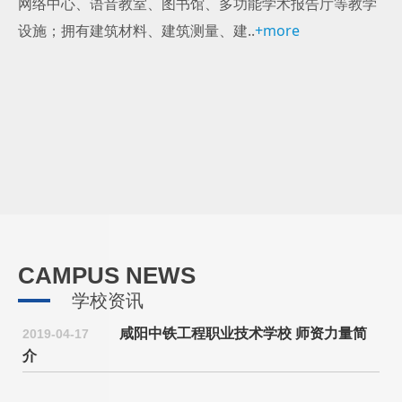
网络中心、语音教室、图书馆、多功能学术报告厅等教学
设施；拥有建筑材料、建筑测量、建..
+more
盛夏之约,绿意满园
2026-06-11
晚风叙平安,初心护校园 ——咸阳中铁工程职业技术学校开展校园安全月系列活动
2026-06-11
2026年招生简章
2026-06-11
CAMPUS NEWS
咸阳中铁工程职业技术学校2025年招生简章
2025-06-10
学校资讯
咸阳中铁工程职业技术学校2025年职业技能等级认定通知
2025-03-07
咸阳中铁工程职业技术学校 师资力量简
2019-04-17
介
咸阳中铁工程职业技术学校民用无人机驾驶员执照培训招生简章
2024-10-31