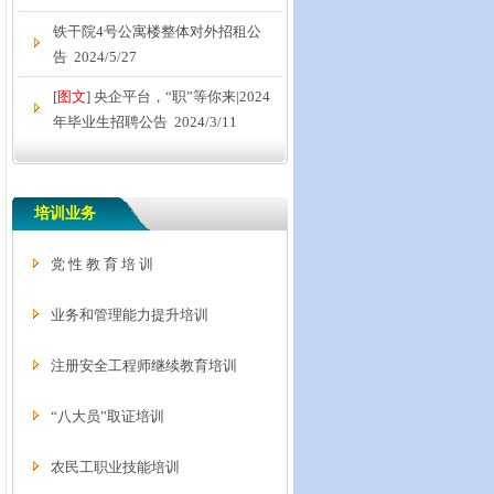
铁干院4号公寓楼整体对外招租公
告 2024/5/27
[
图文
] 央企平台，“职”等你来|2024
年毕业生招聘公告 2024/3/11
[
图文
] 招聘公告 | 央企平台“职”等你
来 2022/12/14
培训业务
公示 2020/6/4
党 性 教 育 培 训
中铁干部管理培训学院2020年招聘
启事 2020/5/13
业务和管理能力提升培训
关于申领技术技能提升补贴的通
知 2019/6/26
注册安全工程师继续教育培训
公 示 2018/5/24
“八大员”取证培训
学院关于做好2017年工程、经济系
列专业技术职务任职资格评审
农民工职业技能培训
（议）工作的通知 2017/6/2