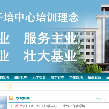
建园地
组织机构
人才培养
教学管理
学生园地
招生就业
[
图文
] 清凉送一线 关怀暖人心——中铁干部管理培...