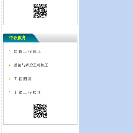
学院关于职工工伤保险事故报告及
相关事宜的通知 2016/12/6
关于发放社会保障卡有关问题的通
知 2016/9/27
中职教育
关于做好2016年度政工专业职称评
审工作的通知 2016/7/15
建 筑 工 程 施 工
关于2016年暑假工作及相关事宜安
道路与桥梁工程施工
排的通知 2016/7/5
工 程 测 量
关于做好2016年专业技术职务任职
资格评审工作的通知 2016/4/12
土 建 工 程 检 测
关于做好2015年全省高校教师岗前
培训暨教师资格教育基础理论知识
培训与考试工作的通知 2015/9/18
关于专业技术人员参加继续教育及
相关事宜的通知 2015/9/14